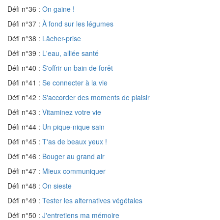
Défi n°36 :
On gaine !
Défi n°37 :
À fond sur les légumes
Défi n°38 :
Lâcher-prise
Défi n°39 :
L'eau, alliée santé
Défi n°40 :
S'offrir un bain de forêt
Défi n°41 :
Se connecter à la vie
Défi n°42 :
S'accorder des moments de plaisir
Défi n°43 :
Vitaminez votre vie
Défi n°44 :
Un pique-nique sain
Défi n°45 :
T'as de beaux yeux !
Défi n°46 :
Bouger au grand air
Défi n°47 :
Mieux communiquer
Défi n°48 :
On sieste
Défi n°49 :
Tester les alternatives végétales
Défi n°50 :
J'entretiens ma mémoire