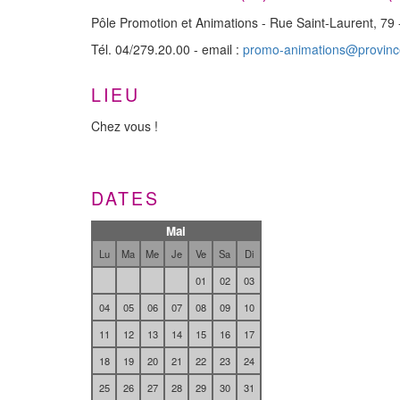
Pôle Promotion et Animations - Rue Saint-Laurent, 79 
Tél. 04/279.20.00 - email :
promo-animations@provinc
LIEU
Chez vous !
DATES
Mai
Lu
Ma
Me
Je
Ve
Sa
Di
01
02
03
04
05
06
07
08
09
10
11
12
13
14
15
16
17
18
19
20
21
22
23
24
25
26
27
28
29
30
31