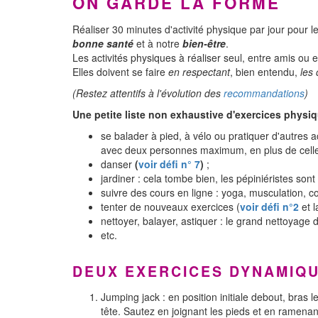
ON GARDE LA FORME
Réaliser 30 minutes d'activité physique par jour pour l
bonne santé
et à notre
bien-être
.
Les activités physiques à réaliser seul, entre amis ou
Elles doivent se faire
en respectant
, bien entendu,
les 
(Restez attentifs à l'évolution des
recommandations
)
Une petite liste non exhaustive d'exercices physiq
se balader à pied, à vélo ou pratiquer d'autres ac
avec deux personnes maximum, en plus de celles 
danser
(
voir défi n° 7
)
;
jardiner : cela tombe bien, les pépiniéristes s
suivre des cours en ligne : yoga, musculation, 
tenter de nouveaux exercices (
voir défi n°2
et 
nettoyer, balayer, astiquer : le grand nettoyage 
etc.
DEUX EXERCICES DYNAMIQU
Jumping jack : en position initiale debout, bras
tête. Sautez en joignant les pieds et en ramenant