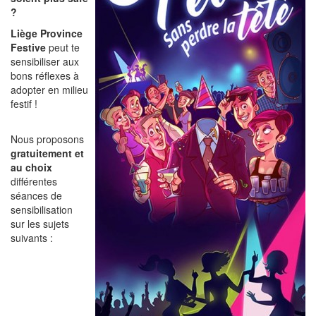
?
Liège Province
Festive
peut te
sensibiliser aux
bons réflexes à
adopter en milieu
festif !
Nous proposons
gratuitement et
au choix
différentes
séances de
sensibilisation
sur les sujets
suivants :