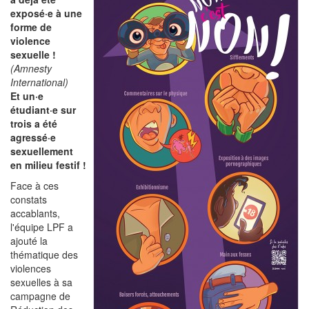
exposé·e à une
forme de
violence
sexuelle !
(Amnesty
International)
Et un·e
étudiant·e sur
trois a été
agressé·e
sexuellement
en milieu festif !
Face à ces
constats
accablants,
l'équipe LPF a
ajouté la
thématique des
violences
sexuelles à sa
campagne de