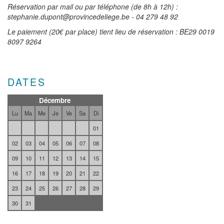
Réservation par mail ou par téléphone (de 8h à 12h) :
stephanie.dupont@provincedeliege.be - 04 279 48 92
Le paiement (20€ par place) tient lieu de réservation : BE29 0019
8097 9264
DATES
Décembre
Lu
Ma
Me
Je
Ve
Sa
Di
01
02
03
04
05
06
07
08
09
10
11
12
13
14
15
16
17
18
19
20
21
22
23
24
25
26
27
28
29
30
31