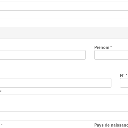
Prénom
*
N°
*
*
e
*
Pays de naissan