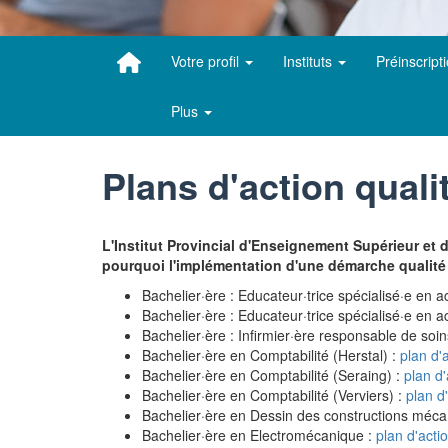
Votre profil
Instituts
Préinscript
Plus
Plans d'action quali
L'Institut Provincial d'Enseignement Supérieur et 
pourquoi l'implémentation d'une démarche qualité re
Bachelier·ère : Educateur·trice spécialisé·e e
Bachelier·ère : Educateur·trice spécialisé·e en
Bachelier·ère : Infirmier·ère responsable de soi
Bachelier·ère en Comptabilité (Herstal) :
plan d'
Bachelier·ère en Comptabilité (Seraing) :
plan d'
Bachelier·ère en Comptabilité (Verviers) :
plan d
Bachelier·ère en Dessin des constructions méca
Bachelier·ère en Electromécanique :
plan d'acti