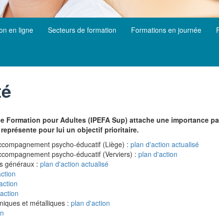
ion en ligne
Secteurs de formation
Formations en journée
té
de Formation pour Adultes (IPEFA Sup) attache une importance part
présente pour lui un objectif prioritaire.
n accompagnement psycho-éducatif (Liège) :
plan d'action actualisé
 accompagnement psycho-éducatif (Verviers) :
plan d'action
ns généraux :
plan d'action actualisé
action
action
'action
niques et métalliques :
plan d'action
on