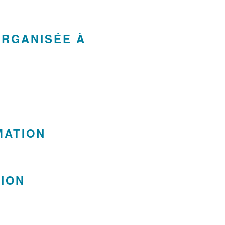
ORGANISÉE À
MATION
TION