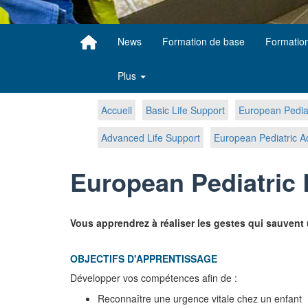
News
Formation de base
Formatio
Plus
Accueil
Basic Life Support
European Pediat
Advanced Life Support
European Pediatric A
European Pediatric 
Vous apprendrez à réaliser les gestes qui sauven
OBJECTIFS D'APPRENTISSAGE
Développer vos compétences afin de :
Reconnaître une urgence vitale chez un enfant