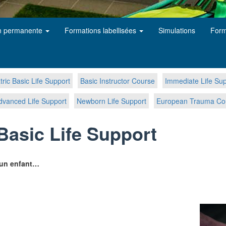
n permanente
Formations labellisées
Simulations
Form
ric Basic Life Support
Basic Instructor Course
Immediate Life Su
dvanced Life Support
Newborn Life Support
European Trauma Co
Basic Life Support
t un enfant…