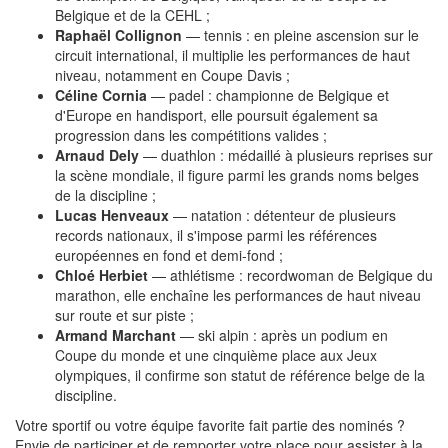
Belgique et de la CEHL ;
Raphaël Collignon
— tennis : en pleine ascension sur le
circuit international, il multiplie les performances de haut
niveau, notamment en Coupe Davis ;
Céline Cornia
— padel : championne de Belgique et
d'Europe en handisport, elle poursuit également sa
progression dans les compétitions valides ;
Arnaud Dely
— duathlon : médaillé à plusieurs reprises sur
la scène mondiale, il figure parmi les grands noms belges
de la discipline ;
Lucas Henveaux
— natation : détenteur de plusieurs
records nationaux, il s'impose parmi les références
européennes en fond et demi-fond ;
Chloé Herbiet
— athlétisme : recordwoman de Belgique du
marathon, elle enchaîne les performances de haut niveau
sur route et sur piste ;
Armand Marchant
— ski alpin : après un podium en
Coupe du monde et une cinquième place aux Jeux
olympiques, il confirme son statut de référence belge de la
discipline.
Votre sportif ou votre équipe favorite fait partie des nominés ?
Envie de participer et de remporter votre place pour assister à la