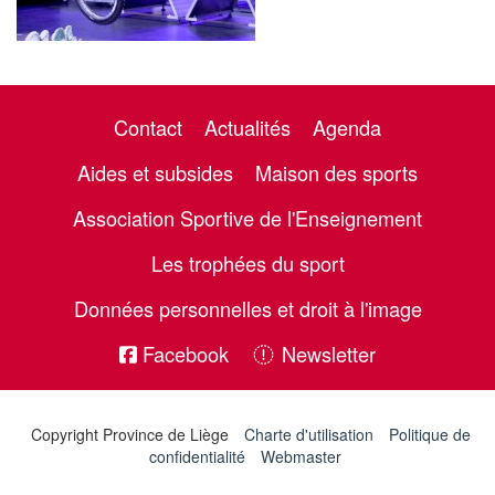
Contact
Actualités
Agenda
Aides et subsides
Maison des sports
Association Sportive de l'Enseignement
Les trophées du sport
Données personnelles et droit à l'image
Facebook
Newsletter
Copyright Province de Liège
Charte d'utilisation
Politique de
confidentialité
Webmaster