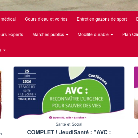
 médical
Cours d’eau et voiries
Entretien gazons de sport
eurs-Experts
Marchés publics
Mobilité durable
Plan Cl
us
Santé et Social
,
COMPLET ! JeudiSanté : "AVC :