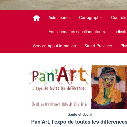
Acte Jeunes
Cartographie
Contrôle
Fonctionnaires sanctionnateurs
Indicat
Service Appui formation
Smart Province
Pl
Santé et Social
Pan'Art, l'expo de toutes les différences