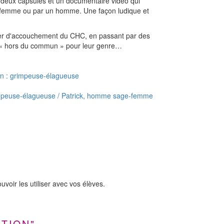
: deux capsules et un documentaire vidéo qui
ne femme ou par un homme. Une façon ludique et
rtier d'accouchement du CHC, en passant par des
ré « hors du commun » pour leur genre…
on : grimpeuse-élagueuse
 grimpeuse-élagueuse / Patrick, homme sage-femme
voir les utiliser avec vos élèves.
TION"