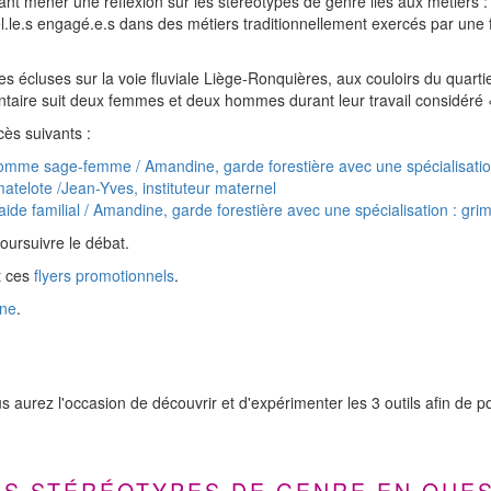
ant mener une réflexion sur les stéréotypes de genre liés aux métiers 
el.le.s engagé.e.s dans des métiers traditionnellement exercés par u
es écluses sur la voie fluviale Liège-Ronquières, aux couloirs du qua
mentaire suit deux femmes et deux hommes durant leur travail considé
cès suivants :
 homme sage-femme / Amandine, garde forestière avec une spécialisati
 matelote /Jean-Yves, instituteur maternel
 aide familial / Amandine, garde forestière avec une spécialisation :
ursuivre le débat.
 ces
flyers promotionnels
.
gne
.
urez l'occasion de découvrir et d'expérimenter les 3 outils afin de pou
ES STÉRÉOTYPES DE GENRE EN QUES