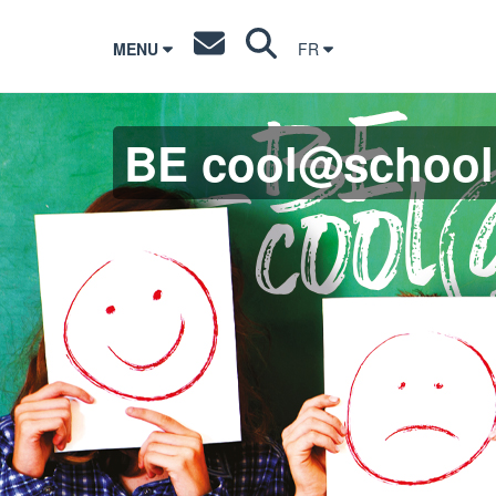
MENU
FR
BE cool@school