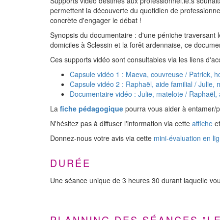
Supports vidéo destinés aux professionnel.le.s souhait
permettent la découverte du quotidien de professionn
concrète d'engager le débat !
Synopsis du documentaire : d'une péniche traversant l
domiciles à Sclessin et la forêt ardennaise, ce docu
Ces supports vidéo sont consultables via les liens d'ac
Capsule vidéo 1 : Maeva, couvreuse / Patrick,
Capsule vidéo 2 : Raphaël, aide familial / Julie,
Documentaire vidéo : Julie, matelote / Raphaël,
La
fiche pédagogique
pourra vous aider à entamer/po
N'hésitez pas à diffuser l'information via cette
affiche
et
Donnez-nous votre avis via cette
mini-évaluation en li
DURÉE
Une séance unique de 3 heures 30 durant laquelle vous a
PLANNING DES SÉANCES "L