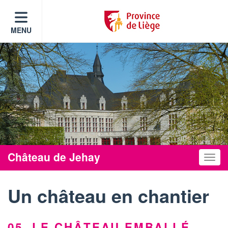
MENU
Château de Jehay
Toggle
Un château en chantier
05. LE CHÂTEAU EMBALLÉ