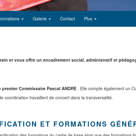
formations
Galerie
Contact
Plus
ain et vous offre un encadrement social, administratif et pédago
e premier Commissaire Pascal ANDRE
. Elle compte également un Co
de coordination travaillent de concert dans la transversalité.
IFICATION ET FORMATIONS GÉNÉ
planification des formations du cadre de base ainsi que des formations fo