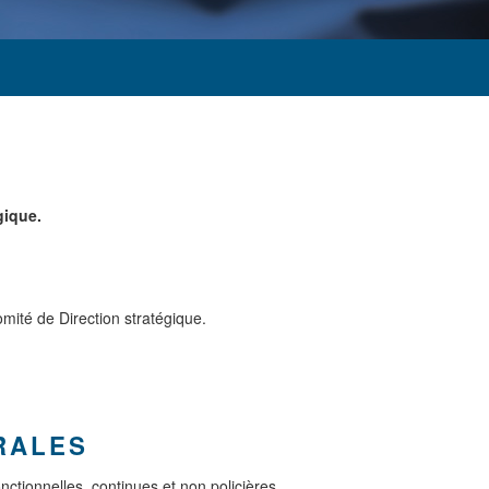
gique.
mité de Direction stratégique.
RALES
nctionnelles, continues et non policières.