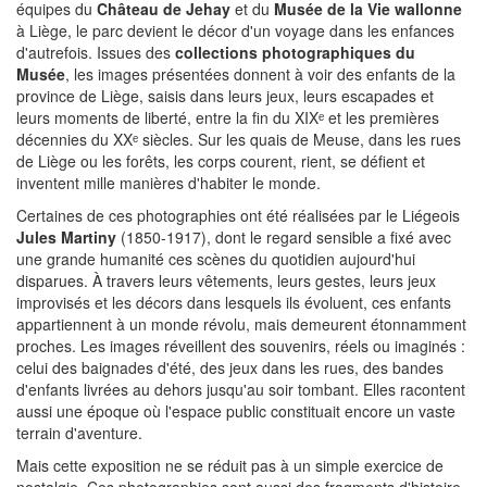
équipes du
Château de Jehay
et du
Musée de la Vie wallonne
à Liège, le parc devient le décor d'un voyage dans les enfances
d'autrefois. Issues des
collections photographiques du
Musée
, les images présentées donnent à voir des enfants de la
province de Liège, saisis dans leurs jeux, leurs escapades et
leurs moments de liberté, entre la fin du XIXᵉ et les premières
décennies du XXᵉ siècles. Sur les quais de Meuse, dans les rues
de Liège ou les forêts, les corps courent, rient, se défient et
inventent mille manières d'habiter le monde.
Certaines de ces photographies ont été réalisées par le Liégeois
Jules Martiny
(1850-1917), dont le regard sensible a fixé avec
une grande humanité ces scènes du quotidien aujourd'hui
disparues. À travers leurs vêtements, leurs gestes, leurs jeux
improvisés et les décors dans lesquels ils évoluent, ces enfants
appartiennent à un monde révolu, mais demeurent étonnamment
proches. Les images réveillent des souvenirs, réels ou imaginés :
celui des baignades d'été, des jeux dans les rues, des bandes
d'enfants livrées au dehors jusqu'au soir tombant. Elles racontent
aussi une époque où l'espace public constituait encore un vaste
terrain d'aventure.
Mais cette exposition ne se réduit pas à un simple exercice de
nostalgie. Ces photographies sont aussi des fragments d'histoire