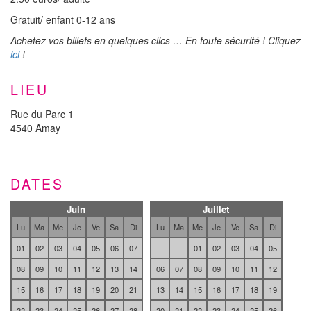
Gratuit/ enfant 0-12 ans
Achetez vos billets en quelques clics … En toute sécurité ! Cliquez
ici
!
LIEU
Rue du Parc 1
4540 Amay
DATES
Juin
Juillet
Lu
Ma
Me
Je
Ve
Sa
Di
Lu
Ma
Me
Je
Ve
Sa
Di
01
02
03
04
05
06
07
01
02
03
04
05
08
09
10
11
12
13
14
06
07
08
09
10
11
12
15
16
17
18
19
20
21
13
14
15
16
17
18
19
22
23
24
25
26
27
28
20
21
22
23
24
25
26