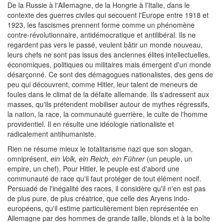
De la Russie à l'Allemagne, de la Hongrie à l'Italie, dans le
contexte des guerres civiles qui secouent l'Europe entre 1918 et
1923, les fascismes prennent forme comme un phénomène
contre-révolutionnaire, antidémocratique et antilibéral. Ils ne
regardent pas vers le passé, veulent bâtir un monde nouveau,
leurs chefs ne sont pas issus des anciennes élites intellectuelles,
économiques, politiques ou militaires mais émergent d'un monde
désarçonné. Ce sont des démagogues nationalistes, des gens de
peu qui découvrent, comme Hitler, leur talent de meneurs de
foules dans le climat de la défaite allemande. Ils s'adressent aux
masses, qu'ils prétendent mobiliser autour de mythes régressifs,
la nation, la race, la communauté guerrière, le culte de l'homme
providentiel. Il en résulte une idéologie nationaliste et
radicalement antihumaniste.
Rien ne résume mieux le totalitarisme nazi que son slogan,
omniprésent,
ein Volk, ein Reich, ein Führer
(un peuple, un
empire, un chef). Pour Hitler, le peuple est d'abord une
communauté de race qu'il faut protéger de tout élément nocif.
Persuadé de l'inégalité des races, il considère qu'il n'en est pas
de plus pure, de plus créatrice, que celle des Aryens indo-
européens, qu'il estime particulièrement bien représentée en
Allemagne par des hommes de grande taille, blonds et à la boîte