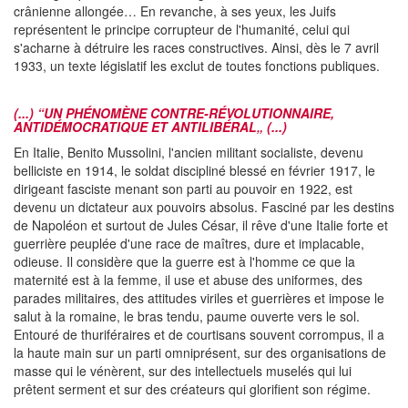
crânienne allongée… En revanche, à ses yeux, les Juifs
représentent le principe corrupteur de l'humanité, celui qui
s'acharne à détruire les races constructives. Ainsi, dès le 7 avril
1933, un texte législatif les exclut de toutes fonctions publiques.
(...) “UN PHÉNOMÈNE CONTRE-RÉVOLUTIONNAIRE,
ANTIDÉMOCRATIQUE ET ANTILIBÉRAL„ (...)
En Italie, Benito Mussolini, l'ancien militant socialiste, devenu
belliciste en 1914, le soldat discipliné blessé en février 1917, le
dirigeant fasciste menant son parti au pouvoir en 1922, est
devenu un dictateur aux pouvoirs absolus. Fasciné par les destins
de Napoléon et surtout de Jules César, il rêve d'une Italie forte et
guerrière peuplée d'une race de maîtres, dure et implacable,
odieuse. Il considère que la guerre est à l'homme ce que la
maternité est à la femme, il use et abuse des uniformes, des
parades militaires, des attitudes viriles et guerrières et impose le
salut à la romaine, le bras tendu, paume ouverte vers le sol.
Entouré de thuriféraires et de courtisans souvent corrompus, il a
la haute main sur un parti omniprésent, sur des organisations de
masse qui le vénèrent, sur des intellectuels muselés qui lui
prêtent serment et sur des créateurs qui glorifient son régime.