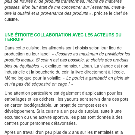
plus de fritures ni de produits transformés, moins de matières
grasses. Mon but était de me concentrer sur l'essentiel, c'est-à-
dire la qualité et la provenance des produits
», précise le chef de
cuisine.
UNE ÉTROITE COLLABORATION AVEC LES ACTEURS DU
TERROIR
Dans cette cuisine, les aliments sont choisis selon leur lieu de
production ou leur label. «
J'essaye au maximum de privilégier les
produits locaux. Si cela n'est pas possible, je choisis des produits
bios ou équitables
», explique monsieur Liban. La viande est non
industrielle et la boucherie du coin la livre directement à l'école.
Même logique pour la volaille: «
Le poulet a gambadé en plein air
et n'a pas été séquestré en cage !
»
Une attention particulière est également d'application pour les
emballages et les déchets : les yaourts sont servis dans des pots
en carton biodégradable, un projet de compost est en
développement. Si la cuisine a un peu de surplus, suite à une
excursion ou une activité sportive, les plats sont donnés à des
centres pour personnes défavorisées.
Après un travail d'un peu plus de 2 ans sur les mentalités et la