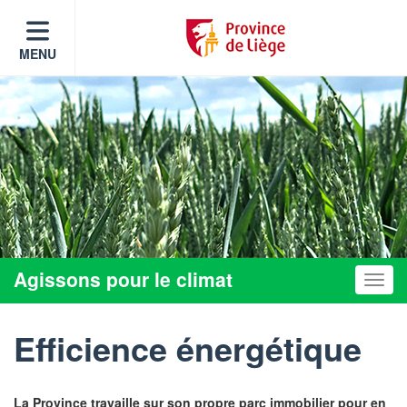
MENU
Agissons pour le climat
Toggle
Efficience énergétique
La Province travaille sur son propre parc immobilier pour en