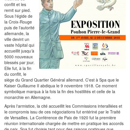
conflit et les
remit sur pied.
Sous l'égide de
la Croix-Rouge
puis de l'autorité
allemande,
la
ville devint un
vaste hôpital qui
accueillit jusqu'à
5000 nouveaux
blessés par jour.
Elle fut, à la fin
du conflit, le
siège du Grand Quartier Général allemand. C'est à Spa que le
Kaiser Guillaume II abdiqua le 9 novembre 1918. Ce moment
symbolique marqua à la fois la fin des hostilités et celle de la
monarchie en Allemagne.
Après l'armistice, la cité accueillit les Commissions interalliées et
le compromis issu de ces négociations fut entériné par le Traité
de Versailles. La Conférence de Paix de 1920 fut la première
réunion internationale chargée de mettre en pratique les accords
de paix. Spa fut choisie tant pour des raisons pratiques que