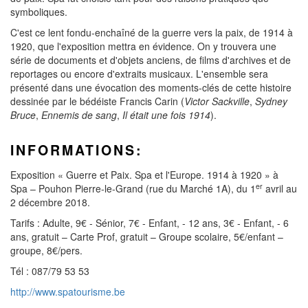
symboliques.
C'est ce lent fondu-enchaîné de la guerre vers la paix, de 1914 à
1920, que l'exposition mettra en évidence. On y trouvera une
série de documents et d'objets anciens, de films d'archives et de
reportages ou encore d'extraits musicaux. L'ensemble sera
présenté dans une évocation des moments-clés de cette histoire
dessinée par le bédéiste Francis Carin (
Victor Sackville
,
Sydney
Bruce
,
Ennemis de sang
,
Il était une fois 1914
).
INFORMATIONS:
Exposition « Guerre et Paix. Spa et l'Europe. 1914 à 1920 » à
er
Spa – Pouhon Pierre-le-Grand (rue du Marché 1A), du 1
avril au
2 décembre 2018.
Tarifs : Adulte, 9€ - Sénior, 7€ - Enfant, - 12 ans, 3€ - Enfant, - 6
ans, gratuit – Carte Prof, gratuit – Groupe scolaire, 5€/enfant –
groupe, 8€/pers.
Tél : 087/79 53 53
http://www.spatourisme.be