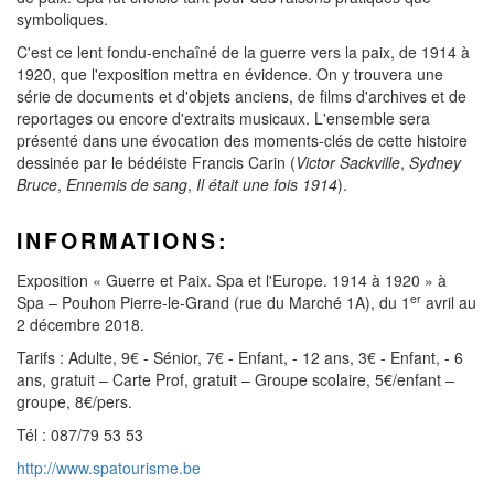
symboliques.
C'est ce lent fondu-enchaîné de la guerre vers la paix, de 1914 à
1920, que l'exposition mettra en évidence. On y trouvera une
série de documents et d'objets anciens, de films d'archives et de
reportages ou encore d'extraits musicaux. L'ensemble sera
présenté dans une évocation des moments-clés de cette histoire
dessinée par le bédéiste Francis Carin (
Victor Sackville
,
Sydney
Bruce
,
Ennemis de sang
,
Il était une fois 1914
).
INFORMATIONS:
Exposition « Guerre et Paix. Spa et l'Europe. 1914 à 1920 » à
er
Spa – Pouhon Pierre-le-Grand (rue du Marché 1A), du 1
avril au
2 décembre 2018.
Tarifs : Adulte, 9€ - Sénior, 7€ - Enfant, - 12 ans, 3€ - Enfant, - 6
ans, gratuit – Carte Prof, gratuit – Groupe scolaire, 5€/enfant –
groupe, 8€/pers.
Tél : 087/79 53 53
http://www.spatourisme.be