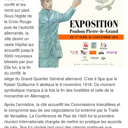
conflit et les
remit sur pied.
Sous l'égide de
la Croix-Rouge
puis de l'autorité
allemande,
la
ville devint un
vaste hôpital qui
accueillit jusqu'à
5000 nouveaux
blessés par jour.
Elle fut, à la fin
du conflit, le
siège du Grand Quartier Général allemand. C'est à Spa que le
Kaiser Guillaume II abdiqua le 9 novembre 1918. Ce moment
symbolique marqua à la fois la fin des hostilités et celle de la
monarchie en Allemagne.
Après l'armistice, la cité accueillit les Commissions interalliées et
le compromis issu de ces négociations fut entériné par le Traité
de Versailles. La Conférence de Paix de 1920 fut la première
réunion internationale chargée de mettre en pratique les accords
de paix. Spa fut choisie tant pour des raisons pratiques que