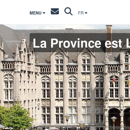
MENU
FR
La Province est 