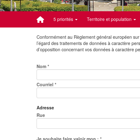
5 priorités
Territoire et population
Conformément au Règlement général européen sur la 
l’égard des traitements de données à caractère person
d’opposition concernant vos données à caractère per
Nom
*
Courriel
*
Adresse
Rue
Je souhaite faire valoir mon :
*