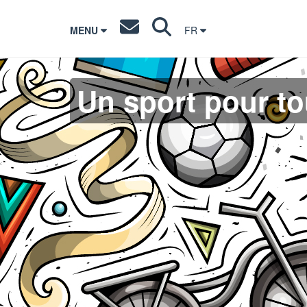
MENU
FR
Un sport pour t