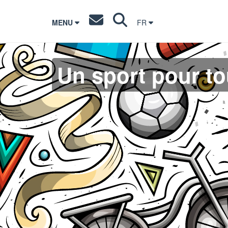
MENU
FR
Un sport pour t