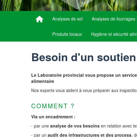
Analyses de sol
Analyses de fourrages
Produits locaux
Hygiène et sécurité ali
Besoin d'un soutien 
Le Laboratoire provincial vous propose un servic
alimentaire
Nos experts vous aident à vous préparer aux inspection
COMMENT ?
Via un encadrement :
- par une
analyse de vos besoins
en relation avec les
- par un
audit des infrastructures et des process
, 