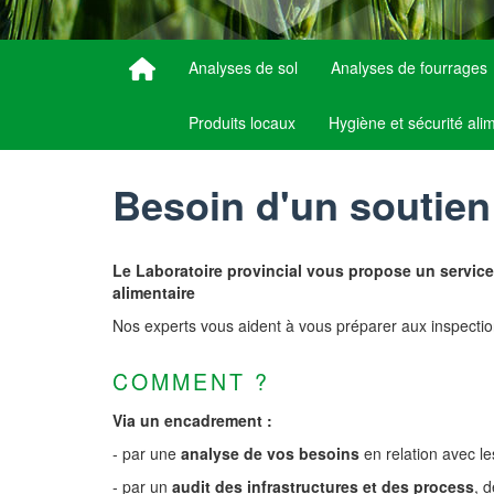
Analyses de sol
Analyses de fourrages
Produits locaux
Hygiène et sécurité ali
Besoin d'un soutien 
Le Laboratoire provincial vous propose un servic
alimentaire
Nos experts vous aident à vous préparer aux inspection
COMMENT ?
Via un encadrement :
- par une
analyse de vos besoins
en relation avec les
- par un
audit des infrastructures et des process
, 