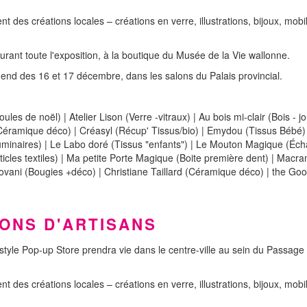
 des créations locales – créations en verre, illustrations, bijoux, mobi
urant toute l'exposition, à la boutique du Musée de la Vie wallonne.
end des 16 et 17 décembre, dans les salons du Palais provincial.
les de noël) | Atelier Lison (Verre -vitraux) | Au bois mi-clair (Bois -
Céramique déco) | Créasyl (Récup' Tissus/bio) | Emydou (Tissus Bébé) | E
(Luminaires) | Le Labo doré (Tissus "enfants") | Le Mouton Magique (Éch
rticles textiles) | Ma petite Porte Magique (Boite première dent) | M
) | Novani (Bougies +déco) | Christiane Taillard (Céramique déco) | the G
IONS D'ARTISANS
n style Pop-up Store prendra vie dans le centre-ville au sein du Passa
 des créations locales – créations en verre, illustrations, bijoux, mobi