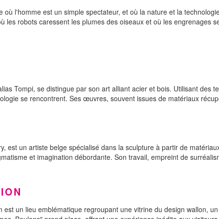
e où l'homme est un simple spectateur, et où la nature et la technolog
où les robots caressent les plumes des oiseaux et où les engrenages 
as Tompi, se distingue par son art alliant acier et bois. Utilisant des
logie se rencontrent. Ses œuvres, souvent issues de matériaux récupérés
est un artiste belge spécialisé dans la sculpture à partir de matériau
gmatisme et imagination débordante. Son travail, empreint de surréali
TION
n est un lieu emblématique regroupant une vitrine du design wallon, un 
mes, Boulons" prend place, offrant une expérience inédite aux visiteurs