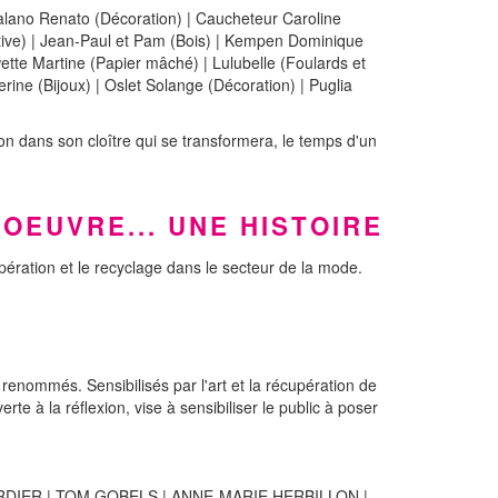
alano Renato (Décoration) | Caucheteur Caroline
itive) | Jean-Paul et Pam (Bois) | Kempen Dominique
wette Martine (Papier mâché) | Lulubelle (Foulards et
rine (Bijoux) | Oslet Solange (Décoration) | Puglia
on dans son cloître qui se transformera, le temps d'un
'OEUVRE... UNE HISTOIRE
upération et le recyclage dans le secteur de la mode.
renommés. Sensibilisés par l'art et la récupération de
e à la réflexion, vise à sensibiliser le public à poser
ORDIER | TOM GOBELS | ANNE-MARIE HERBILLON |