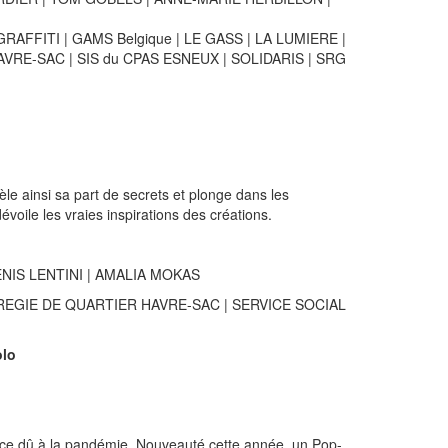
AFFITI | GAMS Belgique | LE GASS | LA LUMIERE |
RE-SAC | SIS du CPAS ESNEUX | SOLIDARIS | SRG
le ainsi sa part de secrets et plonge dans les
oile les vraies inspirations des créations.
ENIS LENTINI | AMALIA MOKAS
 REGIE DE QUARTIER HAVRE-SAC | SERVICE SOCIAL
olo
ence dû à la pandémie. Nouveauté cette année, un Pop-