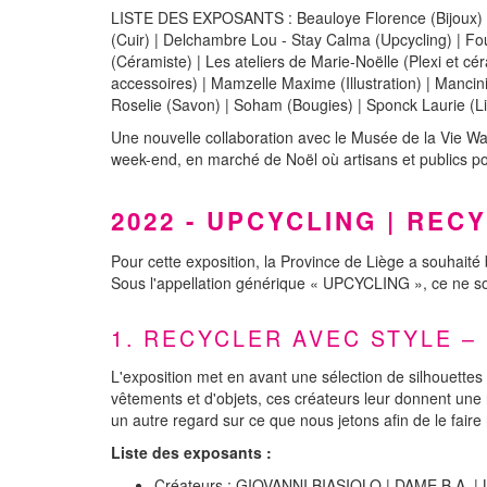
LISTE DES EXPOSANTS : Beauloye Florence (Bijoux) | B
(Cuir) | Delchambre Lou - Stay Calma (Upcycling) | Fo
(Céramiste) | Les ateliers de Marie-Noëlle (Plexi et cé
accessoires) | Mamzelle Maxime (Illustration) | Mancini
Roselie (Savon) | Soham (Bougies) | Sponck Laurie (Liv
Une nouvelle collaboration avec le Musée de la Vie Wal
week-end, en marché de Noël où artisans et publics po
2022 - UPCYCLING | REC
Pour cette exposition, la Province de Liège a souhaité 
Sous l'appellation générique « UPCYCLING », ce ne so
1. RECYCLER AVEC STYLE –
L'exposition met en avant une sélection de silhouettes
vêtements et d'objets, ces créateurs leur donnent une n
un autre regard sur ce que nous jetons afin de le faire
Liste des exposants :
Créateurs : GIOVANNI BIASIOLO | DAME B.A