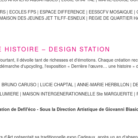
IERS | ECOLES FPS | ESPACE DIFFERENCE | EESSCFV MOSAIQUE | GR
 MAISON DES JEUNES JET TILFF-ESNEUX | REGIE DE QUARTIER HAV
 HISTOIRE – DESIGN STATION
urtant, il dévoile tant de richesses et d'émotions. Chaque création recè
arche d'upcycling, l'exposition « Derrière l'œuvre… une histoire » dév
E | BRUNO CARUSO | LUCIE CHAPTAL | ANNE-MARIE HERBILLON | D
| LA LUMIERE | MAISON INTERGENERATIONNELLE Ste MARGUERITE |
ation de Defil'éco -
Sous la Direction Artistique de Giovanni Biasi
rs d'Art présentait sa traditionnelle expo Cadeaux, après un an d'abs