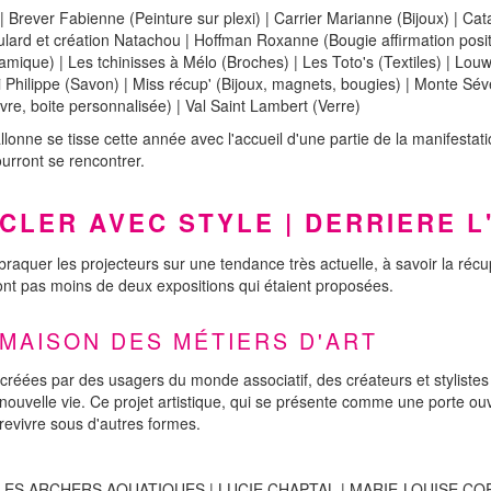
rever Fabienne (Peinture sur plexi) | Carrier Marianne (Bijoux) | Cat
ulard et création Natachou | Hoffman Roxanne (Bougie affirmation pos
ramique) | Les tchinisses à Mélo (Broches) | Les Toto's (Textiles) | Lou
 Philippe (Savon) | Miss récup' (Bijoux, magnets, bougies) | Monte Séve
re, boite personnalisée) | Val Saint Lambert (Verre)
lonne se tisse cette année avec l'accueil d'une partie de la manifestati
urront se rencontrer.
YCLER AVEC STYLE | DERRIERE L
braquer les projecteurs sur une tendance très actuelle, à savoir la réc
nt pas moins de deux expositions qui étaient proposées.
 MAISON DES MÉTIERS D'ART
 créées par des usagers du monde associatif, des créateurs et stylistes 
ouvelle vie. Ce projet artistique, qui se présente comme une porte ouvert
 revivre sous d'autres formes.
. | LES ARCHERS AQUATIQUES | LUCIE CHAPTAL | MARIE-LOUISE C