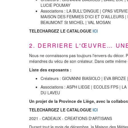
LUCIE POUMAY
Associations : LA BULL'DINGUE | CPAS VERV
MAISON DES FEMMES D'ICI ET D'AILLEURS |
BEAUMONT St MICHEL | VAL MOSAN
TELECHARGEZ LE CATALOGUE
ICI
2. DERRIERE L'ŒUVRE… UNE
Nous ne connaissons pas toujours l'envers du décor. Po
méandres du vécu de son créateur. Dans cette même dém
Liste des exposants :
Créateurs : GIOVANNI BIASIOLO | EVA BROZ
Associations : ASPH LIEGE | ECOLES FPS 
DU LAVEU
Un projet de la Province de Liège, avec la collabor
TELECHARGEZ LE CATALOGUE
ICI
2021 - CADEAUX - CREATIONS D'ARTISANS
Durant tout le mois de décembre, la Maison des Métie