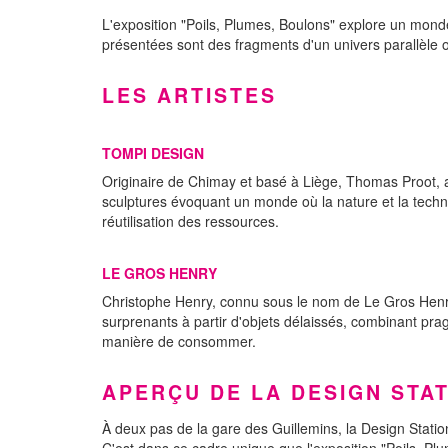
L'exposition "Poils, Plumes, Boulons" explore un mond
présentées sont des fragments d'un univers parallèle 
LES ARTISTES
TOMPI DESIGN
Originaire de Chimay et basé à Liège, Thomas Proot, ali
sculptures évoquant un monde où la nature et la techno
réutilisation des ressources.
LE GROS HENRY
Christophe Henry, connu sous le nom de Le Gros Henry, 
surprenants à partir d'objets délaissés, combinant pra
manière de consommer.
APERÇU DE LA DESIGN STA
À deux pas de la gare des Guillemins, la Design Statio
C'est dans ce cadre unique que l'exposition "Poils, Plu