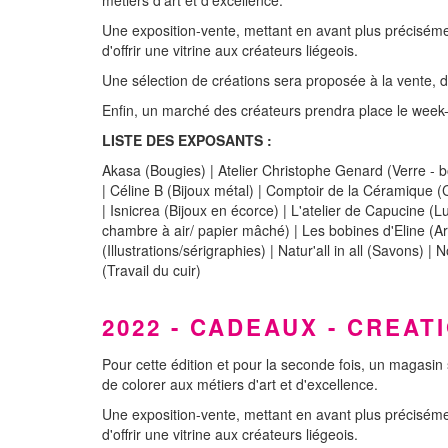
Une exposition-vente, mettant en avant plus précisément
d'offrir une vitrine aux créateurs liégeois.
Une sélection de créations sera proposée à la vente, d
Enfin, un marché des créateurs prendra place le week-
LISTE DES EXPOSANTS :
Akasa (Bougies) | Atelier Christophe Genard (Verre - bou
| Céline B (Bijoux métal) | Comptoir de la Céramique (
| Isnicrea (Bijoux en écorce) | L'atelier de Capucine 
chambre à air/ papier mâché) | Les bobines d'Eline (A
(Illustrations/sérigraphies) | Natur'all in all (Savons
(Travail du cuir)
2022 - CADEAUX - CREAT
Pour cette édition et pour la seconde fois, un magasi
de colorer aux métiers d'art et d'excellence.
Une exposition-vente, mettant en avant plus précisément
d'offrir une vitrine aux créateurs liégeois.