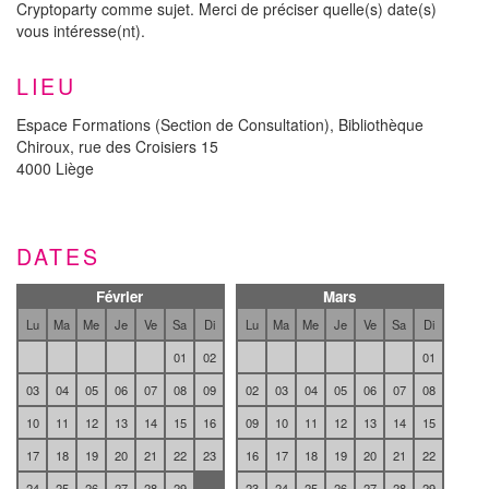
Cryptoparty comme sujet. Merci de préciser quelle(s) date(s)
vous intéresse(nt).
LIEU
Espace Formations (Section de Consultation), Bibliothèque
Chiroux, rue des Croisiers 15
4000 Liège
DATES
Février
Mars
Lu
Ma
Me
Je
Ve
Sa
Di
Lu
Ma
Me
Je
Ve
Sa
Di
01
02
01
03
04
05
06
07
08
09
02
03
04
05
06
07
08
10
11
12
13
14
15
16
09
10
11
12
13
14
15
17
18
19
20
21
22
23
16
17
18
19
20
21
22
24
25
26
27
28
29
23
24
25
26
27
28
29