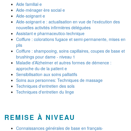
Aide familial·e
Aide-ménager·ère social·e
Aide-soignant·e
Aide-soignant·e : actualisation en vue de l'exécution des
nouvelles activités infirmières déléguées
Assistant·e pharmaceutico-technique
Coiffure : colorations fugace et semi-permanente, mises en
plis
Coiffure : shampooing, soins capillaires, coupes de base et
brushings pour dame - niveau 1
Maladie d’Alzheimer et autres formes de démence :
approche du·de la patient·e
Sensibilisation aux soins palliatifs
Soins aux personnes: Techniques de massage
Techniques d'entretien des sols
Techniques d'entretien du linge
REMISE À NIVEAU
Connaissances générales de base en français-