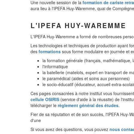
Une nouvelle session de la
formation de cariste retra
aura lieu à l'IPEFA Huy-Waremme, quai de Compiègne 4
L'IPEFA HUY-WAREMME
L'IPEFA Huy-Waremme a formé de nombreuses personnes
Les technologies et techniques de production ayant f
des
formations
sous forme modulaire en journée et en
la formation générale (français, mathématique, 
l'informatique
la batellerie (matelots, expert en transport de 
le paramédical (aides et soins aux personnes)
le socio-éducatif (éducateur, accueil extra-scolai
Ces pages consacrées à notre institut vous fournisse
cellule OSIRIS
(service d'aide à la réussite) de l'institu
télécharger le
règlement général des études
.
Fier de sa réputation et de son succès, l'IPEFA Huy-W
d'une
Si vous avez des questions, vous pouvez
nous contac