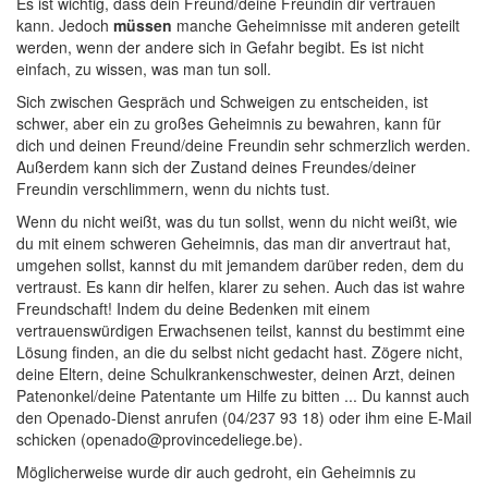
Es ist wichtig, dass dein Freund/deine Freundin dir vertrauen
kann. Jedoch
müssen
manche Geheimnisse mit anderen geteilt
werden, wenn der andere sich in Gefahr begibt. Es ist nicht
einfach, zu wissen, was man tun soll.
Sich zwischen Gespräch und Schweigen zu entscheiden, ist
schwer, aber ein zu großes Geheimnis zu bewahren, kann für
dich und deinen Freund/deine Freundin sehr schmerzlich werden.
Außerdem kann sich der Zustand deines Freundes/deiner
Freundin verschlimmern, wenn du nichts tust.
Wenn du nicht weißt, was du tun sollst, wenn du nicht weißt, wie
du mit einem schweren Geheimnis, das man dir anvertraut hat,
umgehen sollst, kannst du mit jemandem darüber reden, dem du
vertraust. Es kann dir helfen, klarer zu sehen. Auch das ist wahre
Freundschaft! Indem du deine Bedenken mit einem
vertrauenswürdigen Erwachsenen teilst, kannst du bestimmt eine
Lösung finden, an die du selbst nicht gedacht hast. Zögere nicht,
deine Eltern, deine Schulkrankenschwester, deinen Arzt, deinen
Patenonkel/deine Patentante um Hilfe zu bitten ... Du kannst auch
den Openado-Dienst anrufen (04/237 93 18) oder ihm eine E-Mail
schicken (openado@provincedeliege.be).
Möglicherweise wurde dir auch gedroht, ein Geheimnis zu