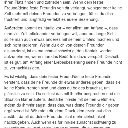
ihren Platz finden und zufrieden sein. Wenn dein fester
Freund/deine feste Freundin von dir verlangt, weniger oder keine
Zeit mehr mit deinen Freunden zu verbringen, fühlst du dich
frustriert und langfristig verletzt es euere Beziehung.
Außerdem kommt es häufig vor – vor allem am Anfang –, dass
man viel Zeit miteinander verbringen will, aber auf lange Sicht
sollte man auch etwas anderes mit seinem Umfeld machen und
sich nicht isolieren. Wenn du dich von deinen Freunden
distanzierst, ist es manchmal schwierig, den Kontakt wieder
aufzunehmen, wenn man das Bedürfnis dazu verspürt. Deshalb
ist es gut, am Anfang einer Liebesbeziehung seine Freunde nicht
zu vernachlässigen.
Es ist wichtig, dass dein fester Freund/deine feste Freundin
versteht, dass deine Freunde dir etwas anderes geben, dass sie
keine Konkurrenten sind und dass du beides brauchst, um
glücklich zu sein. Du solltest das mit ihm/ihr besprechen und die
Situation klar erläutern. Bestärke ihn/sie mit deinen Gefühlen,
indem du ihm/ihr sagst, dass das, was deine Freunde dir geben,
ergänzend ist. Wir raten dir, dem Druck, den er/sie auf dich
ausübt, damit du deine Freunde nicht mehr siehst, nicht
nachzugeben. Auch wenn es für ihn/sie zunächst schwierig zu
akzeptieren ist, wird er/sie lernen müssen, dir zu vertrauen.