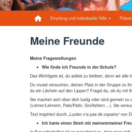
Empfang und individuelle Hilfe
Präven
Meine Freunde
Meine Fragestellungen
Wie finde ich Freunde in der Schule?
Das Wichtigste ist, du selbst zu bleiben, denn wir alle
Du musst versuchen, deinen Platz in der Gruppe zu fi
du ein Lächeln auf den Lippen? Fragst du, ob du mit ihn
Sie machen sich über dich lustig oder sind gemein zu 
(Lehrer/Lehrerin, Pate/Patin, Großeltern ...). Sie versu
Text inspiriert durch
„Lucien n'a pas de copains“
von Do
Ich hatte einen Streit mit meinem/meiner Fre
In Freundschaften ist es manchmal so, dass man sich n