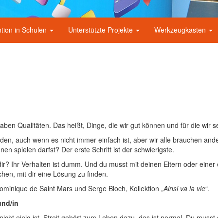
tion in Schulen
Unterstützte Projekte
Werkzeugkasten
 haben Qualitäten. Das heißt, Dinge, die wir gut können und für die wir s
nden, auch wenn es nicht immer einfach ist, aber wir alle brauchen a
en spielen darfst? Der erste Schritt ist der schwierigste.
dir? Ihr Verhalten ist dumm. Und du musst mit deinen Eltern oder eine
chen, mit dir eine Lösung zu finden.
minique de Saint Mars und Serge Bloch, Kollektion „
Ainsi va la vie
“.
und/in
icht einig ist. Streit gehört zum Leben dazu, das ist normal. Du muss