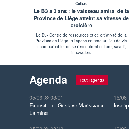
Culture
Le B3 a 3 ans : le vaisseau amiral de la
Province de Liège atteint sa vitesse de
croisière
Le B3- Centre de ressources et de créativité de la
Province de Liège- s'impose comme un lieu de vie
incontournable, où se rencontrent culture, savoir,
innovation.
Agenda
Tout l'agenda
05/06
03/01
16/06
Exposition - Gustave Marissiaux.
Inscri
La mine
05/02
03/12
10/09