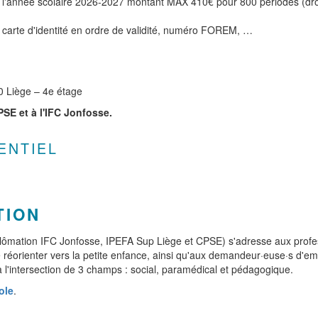
l'année scolaire 2026-2027 montant MAX 410€ pour 800 périodes (droit 
carte d'identité en ordre de validité, numéro FOREM, …
0 Liège – 4e étage
PSE et à l'IFC Jonfosse.
ENTIEL
TION
lômation IFC Jonfosse, IPEFA Sup Liège et CPSE) s'adresse aux profess
 réorienter vers la petite enfance, ainsi qu'aux demandeur·euse·s d'empl
 à l'intersection de 3 champs : social, paramédical et pédagogique.
ole
.