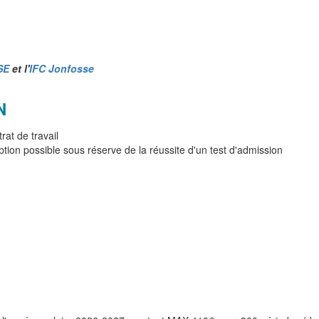
SE
et l'
IFC Jonfosse
N
at de travail
iption possible sous réserve de la réussite d'un test d'admission