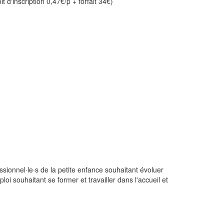
d'inscription 0,47€/p + forfait 34€)
ionnel·le·s de la petite enfance souhaitant évoluer
oi souhaitant se former et travailler dans l'accueil et