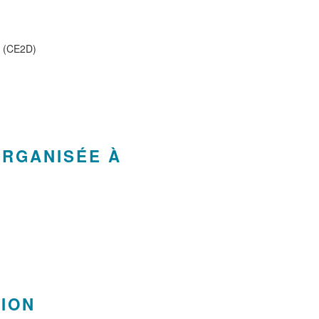
é (CE2D)
ORGANISÉE À
TION