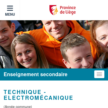
MENU
Enseignement secondaire
Toggle
TECHNIQUE -
ELECTROMÉCANIQUE
(Année commune)