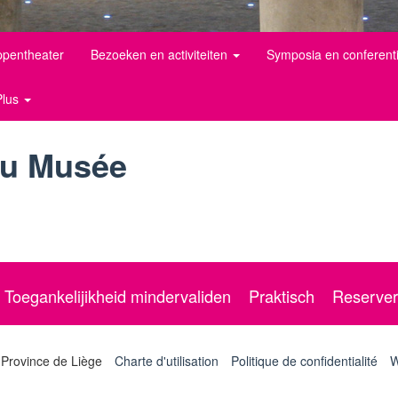
pentheater
Bezoeken en activiteiten
Symposia en conferent
Plus
du Musée
Toegankelijikheid mindervaliden
Praktisch
Reserver
 Province de Liège
Charte d'utilisation
Politique de confidentialité
W