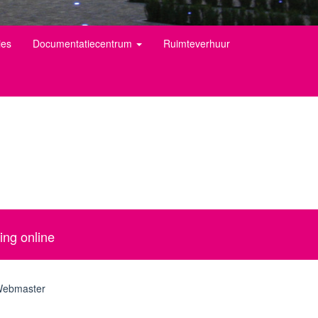
ies
Documentatiecentrum
Ruimteverhuur
ing online
ebmaster