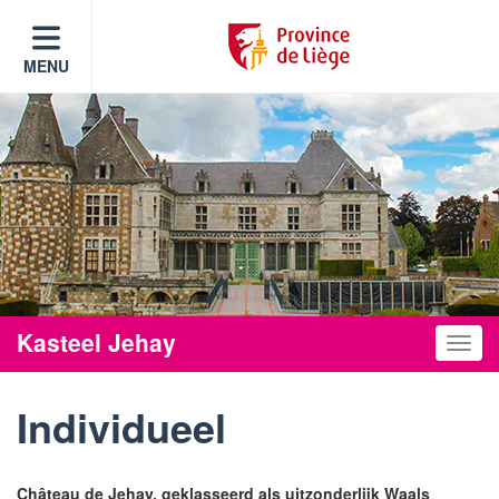
MENU
Kasteel Jehay
Toggle
Individueel
Château de Jehay, geklasseerd als uitzonderlijk Waals