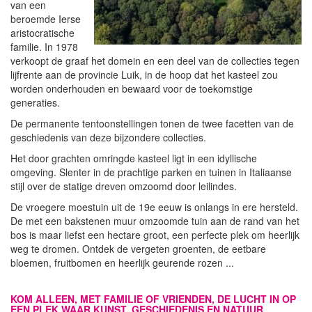
van een
beroemde Ierse
aristocratische
familie. In 1978
verkoopt de graaf het domein en een deel van de collecties tegen
lijfrente aan de provincie Luik, in de hoop dat het kasteel zou
worden onderhouden en bewaard voor de toekomstige
generaties.
De permanente tentoonstellingen tonen de twee facetten van de
geschiedenis van deze bijzondere collecties.
Het door grachten omringde kasteel ligt in een idyllische
omgeving. Slenter in de prachtige parken en tuinen in Italiaanse
stijl over de statige dreven omzoomd door leilindes.
De vroegere moestuin uit de 19e eeuw is onlangs in ere hersteld.
De met een bakstenen muur omzoomde tuin aan de rand van het
bos is maar liefst een hectare groot, een perfecte plek om heerlijk
weg te dromen. Ontdek de vergeten groenten, de eetbare
bloemen, fruitbomen en heerlijk geurende rozen ...
KOM ALLEEN, MET FAMILIE OF VRIENDEN, DE LUCHT IN OP
EEN PLEK WAAR KUNST, GESCHIEDENIS EN NATUUR