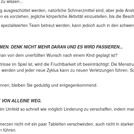
zu wissen...
g ausgeschüttet werden, natürliche Schmerzmittel sind, aber jede An
s vorziehen, jegliche körperliche Aktivität einzustellen, bis die Be
pezialisierten Team betreut werden, kann jedoch auch in den schwers
MEN. DENK NICHT MEHR DARAN UND ES WIRD PASSIEREN...
an von dem unerfüllten Wunsch nach einem Kind geplagt ist?
ose im Spiel ist, wird die Fruchtbarkeit oft beeinträchtigt: Die Mens
werden und jeder neue Zyklus kann zu neuen Verletzungen führen. S
spannen, bleiben Sie geduldig und entgegenkommend.
 VON ALLEINE WEG.
 im Umfeld so schnell wie möglich Linderung zu verschaffen, indem man 
rzen nicht mit ein paar Tabletten verschwinden, auch nicht in starke
n führen.