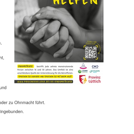
,
ht,
 und
 oder zu Ohnmacht führt.
 eingebunden.