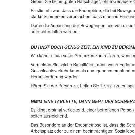
Geben Sie keine „guten Ratschläge“, ohne Genaueres 
Es stimmt zwar, dass die Endorphine, die bei Bewegun
starke Schmerzen verursachen, dass manche Personen e
Durch die Anpassung der Bewegungen, die von einem s
aufrechterhalten werden.
DU HAST DOCH GENUG ZEIT, EIN KIND ZU BEKOM
Wie könnte man seine Gedanken kontrollieren, wenn m
Vermeiden Sie solche Banalitäten, denn wenn Endometri
Geschlechtsverkehr kann als unangenehm empfunden 
Herausforderung werden.
Hören Sie der Person zu, helfen Sie ihr, sich zu ent
NIMM EINE TABLETTE, DANN GEHT DER SCHMERZ
Es klingt erstmal verlockend, einer betroffenen Person
selten ausreichend.
Das Besondere an der Endometriose ist, dass die Schme
Arbeitsplatz oder zu einem beeinträchtigten Soziallebe