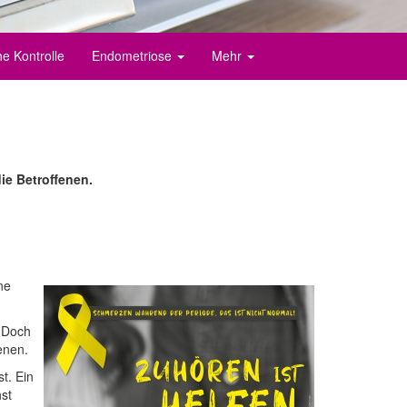
e Kontrolle
Endometriose
Mehr
ie Betroffenen.
ne
. Doch
enen.
t. Ein
hst