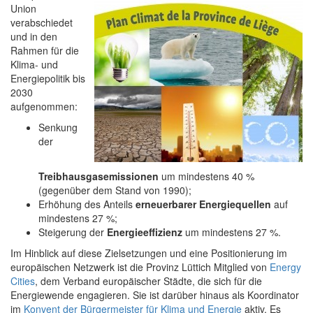
Union
verabschiedet
und in den
Rahmen für die
Klima- und
Energiepolitik bis
2030
aufgenommen:
Senkung
der
Treibhausgasemissionen
um mindestens 40 %
(gegenüber dem Stand von 1990);
Erhöhung des Anteils
erneuerbarer Energiequellen
auf
mindestens 27 %;
Steigerung der
Energieeffizienz
um mindestens 27 %.
Im Hinblick auf diese Zielsetzungen und eine Positionierung im
europäischen Netzwerk ist die Provinz Lüttich Mitglied von
Energy
Cities
, dem Verband europäischer Städte, die sich für die
Energiewende engagieren. Sie ist darüber hinaus als Koordinator
im
Konvent der Bürgermeister für Klima und Energie
aktiv. Es