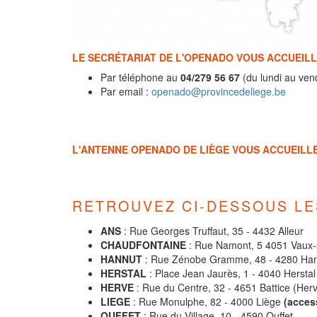
LE SECRÉTARIAT DE L'OPENADO VOUS ACCUEILL
Par téléphone au
04/279 56 67
(du lundi au ven
Par email :
openado@provincedeliege.be
L'ANTENNE OPENADO DE LIÈGE VOUS ACCUEILLE 
RETROUVEZ CI-DESSOUS LE
ANS
: Rue Georges Truffaut, 35 - 4432 Alleur
CHAUDFONTAINE
: Rue Namont, 5 4051 Vaux
HANNUT
: Rue Zénobe Gramme, 48 - 4280 Ha
HERSTAL
: Place Jean Jaurès, 1 - 4040 Herstal
HERVE
: Rue du Centre, 32 - 4651 Battice (Her
LIEGE
: Rue Monulphe, 82 - 4000 Liège
(acces
OUFFET
: Rue du Village, 10 - 4590 Ouffet