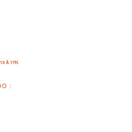
3 À 17H.
O :