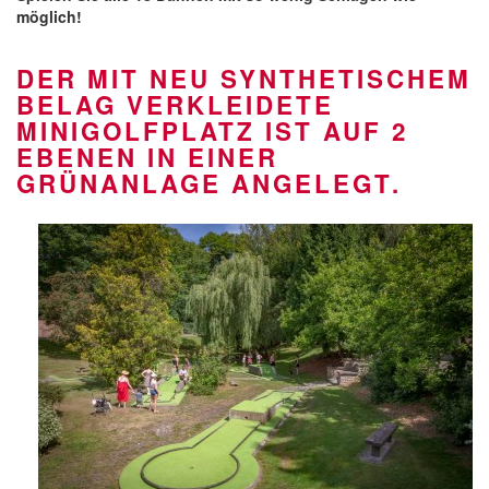
möglich!
DER MIT NEU SYNTHETISCHEM
BELAG VERKLEIDETE
MINIGOLFPLATZ IST AUF 2
EBENEN IN EINER
GRÜNANLAGE ANGELEGT.