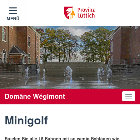
MENÜ
Domäne Wégimont
Toggle
Minigolf
Spielen Sie alle 18 Bahnen mit so wenig Schlägen wie