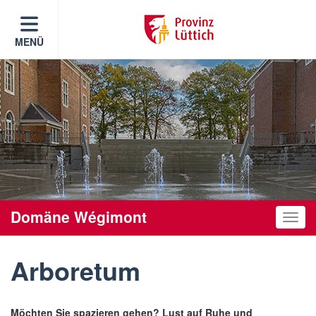
MENÜ
Domäne Wégimont
Toggle
Arboretum
Möchten Sie spazieren gehen? Lust auf Ruhe und