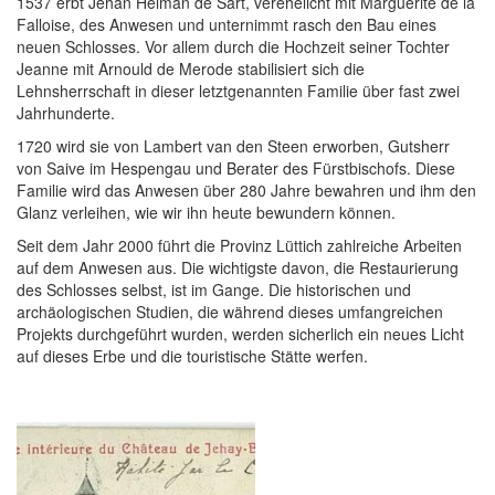
1537 erbt Jehan Helman de Sart, verehelicht mit Marguerite de la
Falloise, des Anwesen und unternimmt rasch den Bau eines
neuen Schlosses. Vor allem durch die Hochzeit seiner Tochter
Jeanne mit Arnould de Merode stabilisiert sich die
Lehnsherrschaft in dieser letztgenannten Familie über fast zwei
Jahrhunderte.
1720 wird sie von Lambert van den Steen erworben, Gutsherr
von Saive im Hespengau und Berater des Fürstbischofs. Diese
Familie wird das Anwesen über 280 Jahre bewahren und ihm den
Glanz verleihen, wie wir ihn heute bewundern können.
Seit dem Jahr 2000 führt die Provinz Lüttich zahlreiche Arbeiten
auf dem Anwesen aus. Die wichtigste davon, die Restaurierung
des Schlosses selbst, ist im Gange. Die historischen und
archäologischen Studien, die während dieses umfangreichen
Projekts durchgeführt wurden, werden sicherlich ein neues Licht
auf dieses Erbe und die touristische Stätte werfen.