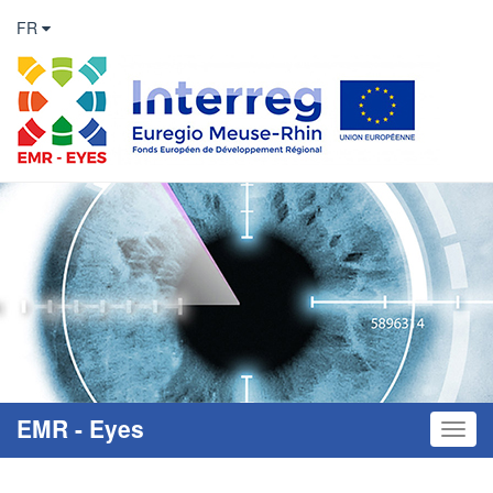
FR
EMR - Eyes
Toggl
naviga