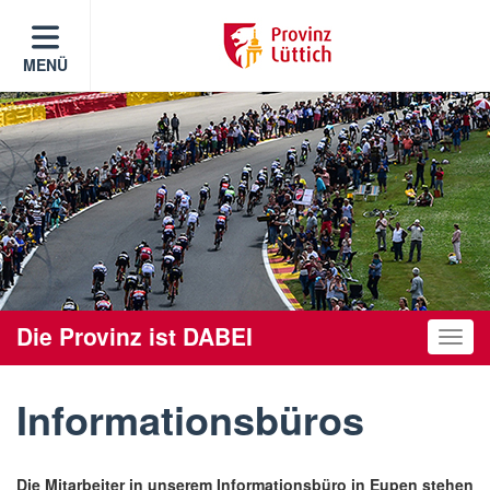
MENÜ
Die Provinz ist DABEI
Toggle
Informationsbüros
Die Mitarbeiter in unserem Informationsbüro in Eupen stehen