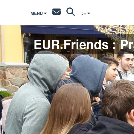
MENÜ
DE
EUR.Friends : Pra