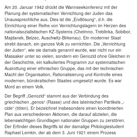
Am 20. Januar 1942 drückt die Wannseekonferenz mit der
Planung der systematischen Vernichtung der Juden das
Unaussprechliche aus. Dies ist die „Endlösung“, d.h. die
Einrichtung einer Reihe von Vernichtungslagern im Herzen des
nationalsozialistischen KZ-Systems (Chelmno, Treblinka, Sobibor,
Majdanek, Belzec, Auschwitz-Birkenau). Ein moderner Staat
strebt danach, ein ganzes Volk zu vernichten. Die „Vernichtung
der Juden“, wie sie damals genannt wurde, war nicht nur ein
Massaker unter so vielen, sondern ein Genozid ohne Gleichen in
der Geschichte, ein kalkuliertes Programm zur systematischen
Ausrottung einer ethnischen Gruppe, das mit der technischen
Macht der Organisation, Rationalisierung und Kontrolle eines
modernen, bürokratischen Staates umgesetzt wurde. Es war
Mord an einem Volk.
Der Begriff „Genozid“ stammt aus der Verbindung des
griechischen „genos“ (Rasse) und des lateinischen Partikels „-
cide“ (töten). Er bezeichnet insbesondere einen koordinierten
Plan aus verschiedenen Aktionen, die darauf abzielen, die
lebenswichtigen Grundlagen nationaler Gruppen zu zerstören.
Der Erfinder dieses Begriffs ist der damalige Philologiestudent
Raphael Lemkin, der ab dem 3. Juni 1921 einem Prozess