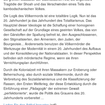
Tragödie der Shoah und das Verschwinden eines Teils des
kambodschanischen Volkes.
Die Logik des Völkermords ist eine totalitäre Logik. Nun ist das
20. Jahrhundert ja das Jahrhundert des Totalitarismus. Das
Hauptziel dieser Ideologie ist die Schaffung einer homogenen
Gesellschaft auf der Grundlage eines geeinten Volkes, das von
den Gärstoffen der Spaltung befreit ist, den Ausgeschlossenen,
den Stigmatisierten, den Armeniern, den Juden, der
Bourgeoisie... Andererseits benutzen die Völkermörder die
Werkzeuge der Modernität in einem 20. Jahrhundert des Aufbaus
und der Konsolidierung der Nationalstaaten. In dieser Perspektive
befinden sich mörderische Regime, wenn sie ihren
Vernichtungsplan durchführen.
Durch die Kolonialzeit mit ihren Massakern zur Eroberung oder
Beherrschung, also durch soziale Völkermorde, durch die
Verbreitung des Sozialdarwinismus und die Klassifizierung der
Rassen, den Ersten Weltkrieg, der diese Entwicklung durch die
Einführung einer „Pädagogik“ der extremen Gewalt
„perfektionierte“, wurde die Politik des Grauens des 20.
Jahrhunderts vorbereitet ...
Laden Sie den Artikel herunter
(pdf)