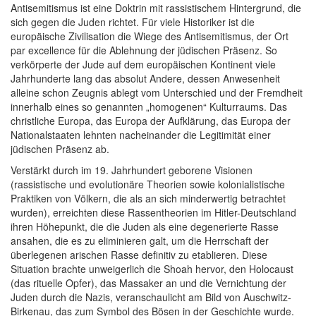
Antisemitismus ist eine Doktrin mit rassistischem Hintergrund, die
sich gegen die Juden richtet. Für viele Historiker ist die
europäische Zivilisation die Wiege des Antisemitismus, der Ort
par excellence für die Ablehnung der jüdischen Präsenz. So
verkörperte der Jude auf dem europäischen Kontinent viele
Jahrhunderte lang das absolut Andere, dessen Anwesenheit
alleine schon Zeugnis ablegt vom Unterschied und der Fremdheit
innerhalb eines so genannten „homogenen“ Kulturraums. Das
christliche Europa, das Europa der Aufklärung, das Europa der
Nationalstaaten lehnten nacheinander die Legitimität einer
jüdischen Präsenz ab.
Verstärkt durch im 19. Jahrhundert geborene Visionen
(rassistische und evolutionäre Theorien sowie kolonialistische
Praktiken von Völkern, die als an sich minderwertig betrachtet
wurden), erreichten diese Rassentheorien im Hitler-Deutschland
ihren Höhepunkt, die die Juden als eine degenerierte Rasse
ansahen, die es zu eliminieren galt, um die Herrschaft der
überlegenen arischen Rasse definitiv zu etablieren. Diese
Situation brachte unweigerlich die Shoah hervor, den Holocaust
(das rituelle Opfer), das Massaker an und die Vernichtung der
Juden durch die Nazis, veranschaulicht am Bild von Auschwitz-
Birkenau, das zum Symbol des Bösen in der Geschichte wurde.