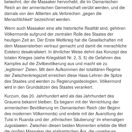
beiwohnt, der die Massaker hervorhebt, die im Osmanischen
Reich an der armenischen Gemeinschaft verübt werden, und die
damals von den Alliierten als Verbrechen „gegen die
Menschlichkeit“ bezeichnet werden.
Wenn auch Massaker eine alte historische Realität sind, gehören
Völkermorde aufgrund der zentralen Rolle des Staates der
heutigen Zeit an. Der Erste Weltkrieg hat die Gesellschaften mit
dem Massensterben vertraut gemacht und damit die menschliche
Existenz desakralisiert. In ähnlicher Weise dehnt das Konzept des
totalen Krieges (siehe Kriegsblatt Nr. 2, S. 5) die Gefahren des
Kampfes auf die Zivilbevölkerung aus und macht sie zu
„legitimen“ Zielen. Mit dem Aufkommen der totalitären Regime
der Zwischenkriegszeit erreichen diese Hass-Lehren die Spitze
des Staates und werden zu Regierungsideologien. Völkermord
wird in den Grundsätzen des Staates verankert.
Kurzum, das 20. Jahrhundert wird als das Jahrhundert des
Grauens bekannt bleiben. Es begann mit der Vernichtung der
armenischen Bevölkerung im Osmanischen Reich (der Beginn
des modernen Völkermords) und endete mit der Ausrottung der
Tutsi in Ruanda und der „ethnischen Säuberung“ im ehemaligen
Jugoslawien. Zwischen diesen beiden Momenten erlebte die Welt
die großen Massaker der stalinistischen Ära, die ungeheure