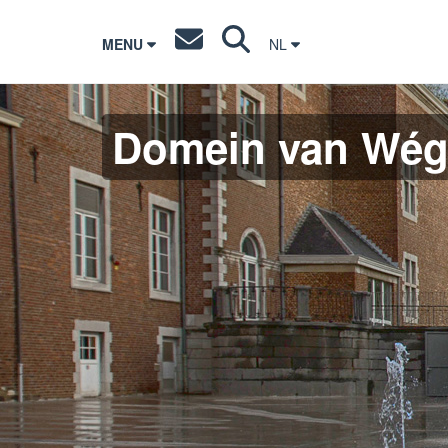
MENU
NL
Domein van Wég