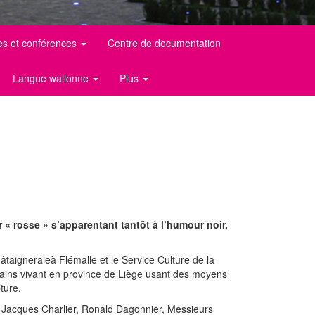
es et conférences
Centre de documentation
Langue wallonne
Plus
 « rosse » s’apparentant tantôt à l’humour noir,
âtaigneraieà Flémalle et le Service Culture de la
orains vivant en province de Liège usant des moyens
ture.
 Jacques Charlier, Ronald Dagonnier, Messieurs