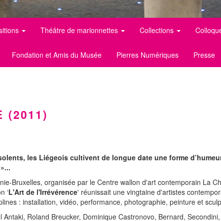
sitions
Théâtre de marionnettes
Collections
Colloqu
Fondation et Amis du Musée
Pierres Numériques
Presse
 (2011)
solents, les Liégeois cultivent de longue date une forme d’humeur
»...
nie-Bruxelles, organisée par le Centre wallon d'art contemporain La Ch
n ‘
L'Art de l'Irrévérence
' réunissait une vingtaine d'artistes contemp
lines : installation, vidéo, performance, photographie, peinture et sculp
l Antaki, Roland Breucker, Dominique Castronovo, Bernard, Secondini,