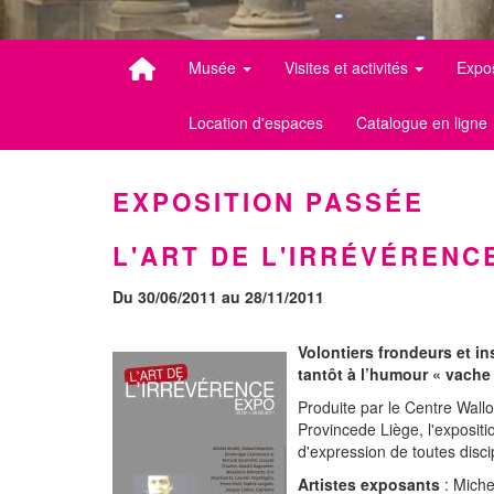
Musée
Visites et activités
Expo
Location d'espaces
Catalogue en ligne
EXPOSITION PASSÉE
L'ART DE L'IRRÉVÉRENCE
Du 30/06/2011 au 28/11/2011
Volontiers frondeurs et in
tantôt à l’humour « vache 
Produite par le Centre Wallo
Provincede Liège, l'expositio
d'expression de toutes discip
Artistes exposants
: Miche