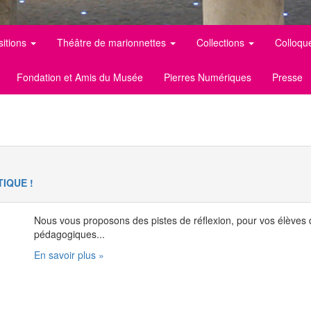
sitions
Théâtre de marionnettes
Collections
Colloqu
Fondation et Amis du Musée
Pierres Numériques
Presse
TIQUE !
Nous vous proposons des pistes de réflexion, pour vos élèves 
pédagogiques...
En savoir plus »