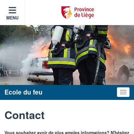
MENU
Ecole du feu
Toggle
Contact
Vous souhaitez avoir de plus amples informations? N'hésitez